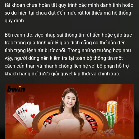
tài khoản chưa hoàn tất quy trình xác minh danh tính hoặc
số dư hiện tại chưa đạt đến mức rút tối thiểu mà hệ thống
quy định.
Bên cạnh đó, việc nhập sai thông tin rút tiền hoặc gặp trục
trặc trong quá trình xử lý giao dịch cũng có thể dẫn đến
tình trạng lệnh rút bị từ chối. Trong những trường hợp như
vậy, người dùng nên kiểm tra lại toàn bộ thông tin một
cách cẩn thận và nhanh chóng liên hệ với bộ phận hỗ trợ
khách hàng để được giải quyết kịp thời và chính xác.