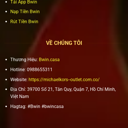
Tải App Bwin
Nạp Tiền Bwin
Rút Tiền Bwin
VỀ CHÚNG TÔI
Thương Hiệu:
Bwin.casa
Hotline:
0988655311
Website:
https://michaelkors--outlet.com.co/
Địa Chỉ: 39700 Số 21, Tân Quy, Quận 7, Hồ Chí Minh,
Việt Nam
Hagtag: #Bwin #bwincasa