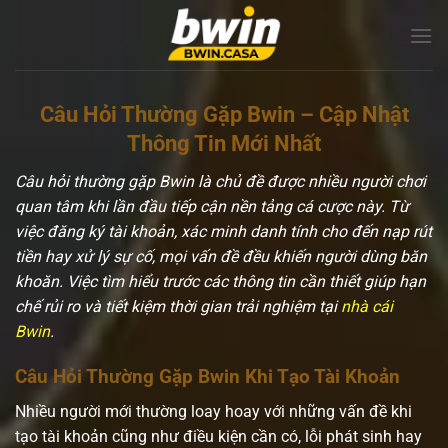
Bỏ
qua
nội
dung
Câu Hỏi Thường Gặp Bwin – Cập Nhật
Thông Tin Mới Nhất
Câu hỏi thường gặp Bwin là chủ đề được nhiều người chơi
quan tâm khi lần đầu tiếp cận nền tảng cá cược này. Từ
việc đăng ký tài khoản, xác minh danh tính cho đến nạp rút
tiền hay xử lý sự cố, mọi vấn đề đều khiến người dùng băn
khoăn. Việc tìm hiểu trước các thông tin cần thiết giúp hạn
chế rủi ro và tiết kiệm thời gian trải nghiệm tại
nhà cái
Bwin
.
Câu Hỏi Thường Gặp Bwin Khi Tạo Tài Khoản
Nhiều người mới thường loay hoay với những vấn đề khi
tạo tài khoản cũng như điều kiện cần có, lỗi phát sinh hay