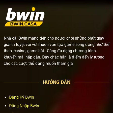
Nhà cái Bwin mang đến cho người chơi những phút giây
giải trí tuyệt vời với muôn vàn tựa game sống động như thể
thao, casino, game bài...Cùng đa dạng chương trình
khuyến mãi hấp dân. Đây chăc hẳn là điểm đến lý tưởng
cho các cược thủ đang muốn tham gia
HƯỚNG DẪN
Đăng Ký Bwin
Đăng Nhập Bwin