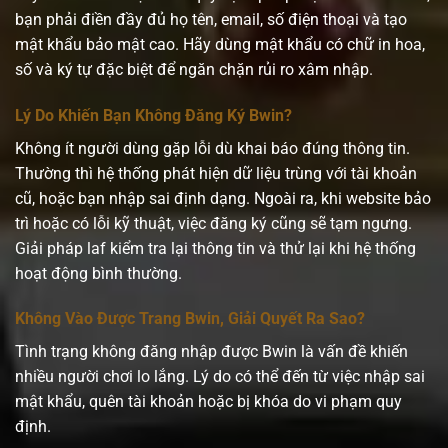
bạn phải điền đầy đủ họ tên, email, số điện thoại và tạo
mật khẩu bảo mật cao. Hãy dùng mật khẩu có chữ in hoa,
số và ký tự đặc biệt để ngăn chặn rủi ro xâm nhập.
Lý Do Khiến Bạn Không Đăng Ký Bwin?
Không ít người dùng gặp lỗi dù khai báo đúng thông tin.
Thường thì hệ thống phát hiện dữ liệu trùng với tài khoản
cũ, hoặc bạn nhập sai định dạng. Ngoài ra, khi website bảo
trì hoặc có lỗi kỹ thuật, việc đăng ký cũng sẽ tạm ngưng.
Giải pháp laf kiểm tra lại thông tin và thử lại khi hệ thống
hoạt động bình thường.
Không Vào Được Trang Bwin, Giải Quyết Ra Sao?
Tình trạng không đăng nhập được Bwin là vấn đề khiến
nhiều người chơi lo lắng. Lý do có thể đến từ việc nhập sai
mật khẩu, quên tài khoản hoặc bị khóa do vi phạm quy
định.