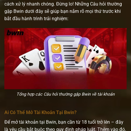
cách xử lý nhanh chóng. Đừng lo! Những Câu hỏi thường
gặp Bwin dưới đây sẽ giúp bạn nắm rõ mọi thứ trước khi
bắt đầu hành trình trải nghiệm:
Tổng hợp các Câu hỏi thường gặp Bwin về tài khoản
Ai Có Thể Mở Tài Khoản Tại Bwin?
Để mở tài khoản tại Bwin, bạn cần từ 18 tuổi trở lên – đây
là yêu cầu bắt buộc theo quy định pháp luật. Thêm vào đó,