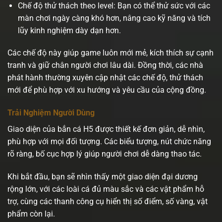
Chế độ thử thách theo level: Bạn có thể thử sức với các
màn chơi ngày càng khó hơn, nâng cao kỹ năng và tích
lũy kinh nghiệm dày dạn hơn.
Các chế độ này giúp game luôn mới mẻ, kích thích sự cạnh
tranh và giữ chân người chơi lâu dài. Đồng thời, các nhà
phát hành thường xuyên cập nhật các chế độ, thử thách
mới để phù hợp với xu hướng và yêu cầu của cộng đồng.
Trải Nghiệm Người Dùng
Giao diện của bắn cá H5 được thiết kế đơn giản, dễ nhìn,
phù hợp với mọi đối tượng. Các biểu tượng, nút chức năng
rõ ràng, bố cục hợp lý giúp người chơi dễ dàng thao tác.
Khi bắt đầu, bạn sẽ nhìn thấy một giao diện đại dương
rộng lớn, với các loài cá đủ màu sắc và các vật phẩm hỗ
trợ, cùng các thanh công cụ hiển thị số điểm, số vàng, vật
phẩm còn lại.