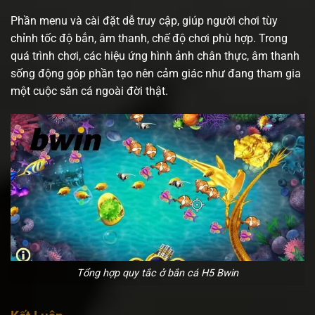
Phần menu và cài đặt dễ truy cập, giúp người chơi tùy
chỉnh tốc độ bắn, âm thanh, chế độ chơi phù hợp. Trong
quá trình chơi, các hiệu ứng hình ảnh chân thực, âm thanh
sống động góp phần tạo nên cảm giác như đang tham gia
một cuộc săn cá ngoài đời thật.
Tổng hợp quy tắc ở bắn cá H5 Bwin