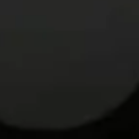
Không
Giới
Hạn