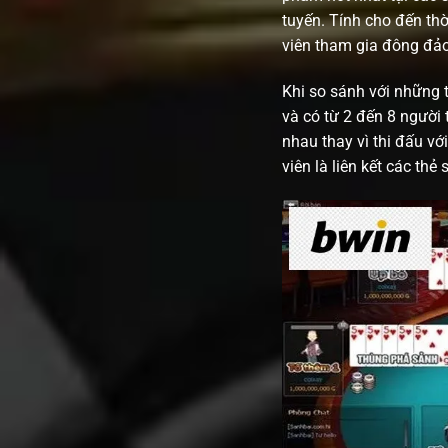
tuyến. Tính cho đến thờ
viên tham gia đông đảo
Khi so sánh với những t
và có từ 2 đến 8 người 
nhau thay vì thi đấu v
viên là liên kết các th