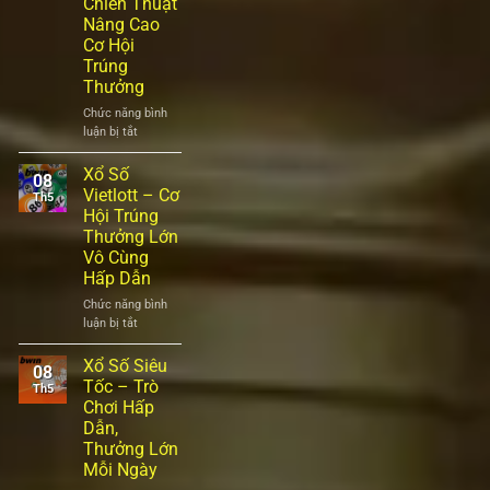
Chiến Thuật
Nâng Cao
Cơ Hội
Trúng
Thưởng
Chức năng bình
luận bị tắt
ở
Bạc
Nhớ
Xổ Số
08
Đầu
Vietlott – Cơ
Th5
Câm
Hội Trúng
–
Thưởng Lớn
Chiến
Vô Cùng
Thuật
Hấp Dẫn
Nâng
Cao
Chức năng bình
Cơ
luận bị tắt
ở
Hội
Xổ
Trúng
Số
Xổ Số Siêu
08
Thưởng
Vietlott
Tốc – Trò
Th5
–
Chơi Hấp
Cơ
Dẫn,
Hội
Thưởng Lớn
Trúng
Mỗi Ngày
Thưởng