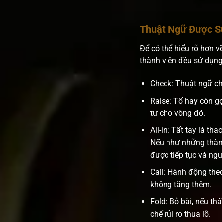
Thuật Ngữ Được S
Để có thể hiểu rõ hơn 
thành viên đều sử dụng
Check: Thuật ngữ ch
Raise: Tố hay còn gọ
tư cho vòng đó.
All-in: Tất tay là th
Nếu như những thành 
được tiếp tục và ngườ
Call: Hành động th
không tăng thêm.
Fold: Bỏ bài, nếu th
chế rủi ro thua lỗ.