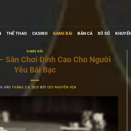
N
THỂ THAO
CASINO
GAME BÀI
BẮN CÁ
XỔ SỐ
KHUYẾN
GAME BÀI
 – Sân Chơi Đỉnh Cao Cho Người
Yêu Bài Bạc
NG VÀO
THÁNG 5 8, 2025
BỞI
CEO NGUYÊN VẸN