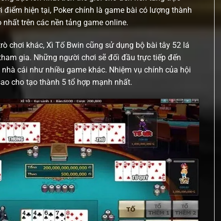
i điểm hiện tại, Poker chính là game bài có lượng thành
 nhất trên các nền tảng game online.
rò chơi khác, Xì Tố Bwin cũng sử dụng bộ bài tây 52 lá
tham gia. Những người chơi sẽ đối đầu trực tiếp đến
ới nhà cái như nhiều game khác. Nhiệm vụ chính của hội
ẻ sao cho tạo thành 5 tổ hợp mạnh nhất.