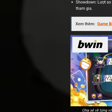
Showdown: Lượt so s
tham gia.
Xem thêm:
Game Bà
Chia sẻ về từng v