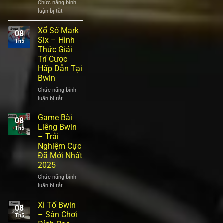
Lớn
Chức năng bình
Vô
luận bị tắt
ở
Cùng
Xổ
Hấp
Số
Xổ Số Mark
08
Dẫn
Siêu
Six – Hình
Th5
Tốc
Thức Giải
–
Trí Cược
Trò
Hấp Dẫn Tại
Chơi
Bwin
Hấp
Dẫn,
Chức năng bình
Thưởng
luận bị tắt
ở
Lớn
Xổ
Mỗi
Số
Game Bài
08
Ngày
Mark
Liêng Bwin
Th5
Six
– Trải
–
Nghiệm Cực
Hình
Đã Mới Nhất
Thức
2025
Giải
Trí
Chức năng bình
Cược
luận bị tắt
ở
Hấp
Game
Dẫn
Bài
Xì Tố Bwin
08
Tại
Liêng
– Sân Chơi
Th5
Bwin
Bwin