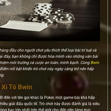
hàng đầu cho người chơi yêu thích thể loại bài trí tuệ và
ại đây, bạn không chỉ được hòa mình vào những ván bài
ghiệm môi trường cá cược an toàn, minh bạch. Cùng
Bwin
ểm nổi bật khiến trò chơi này ngày càng trở nên hấp
ng.
 Xì Tố Bwin
ết đến với tên gọi khác là Poker, một game bài khá hấp
hiều giải đấu quốc tế. Trò chơi này được đánh giá là siêu
òng bạc lớn nhất trên thế giới cho đến nền tảng trực