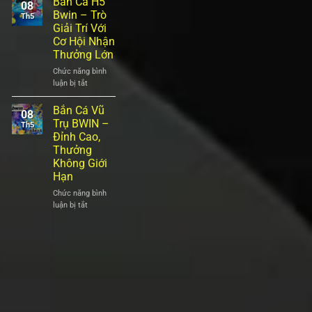
Bắn Cá H5
08
Trúng
Tài
Bwin – Trò
Th5
Lớn
Lộc
Giải Trí Với
Bwin
Cơ Hội Nhận
–
Thưởng Lớn
Trò
Chơi
Chức năng bình
Đổi
luận bị tắt
ở
Đời
Bắn
Với
Cá
Bắn Cá Vũ
08
Đồ
H5
Trụ BWIN –
Th5
Họa
Bwin
Đỉnh Cao,
Sắc
–
Thưởng
Nét
Trò
Không Giới
Giải
Hạn
Trí
Với
Chức năng bình
Cơ
luận bị tắt
ở
Hội
Bắn
Nhận
Cá
Thưởng
Vũ
Lớn
Trụ
BWIN
–
Đỉnh
Cao,
Thưởng