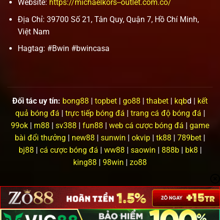
Website:
https://michaelkors--outlet.com.co/
Địa Chỉ: 39700 Số 21, Tân Quy, Quận 7, Hồ Chí Minh,
Việt Nam
Hagtag: #Bwin #bwincasa
Đối tác uy tín:
bong88
|
topbet
|
go88
|
thabet
|
kqb
d |
kết
quả bóng đá
|
trực tiếp bóng đá
|
trang cá độ bóng đá
|
99ok
|
m88
|
sv388
|
fun88
|
web cá cược bóng đá
|
game
bài đổi thưởng
|
new88
|
sunwin
|
okvip
|
tk88
|
789bet
|
bj88
|
cá cược bóng đá
|
ww88
|
saowin
|
888b
|
bk8
|
king88
|
98win
|
zo88
Copyright 2026 ©
michaelkors--outlet.com.co