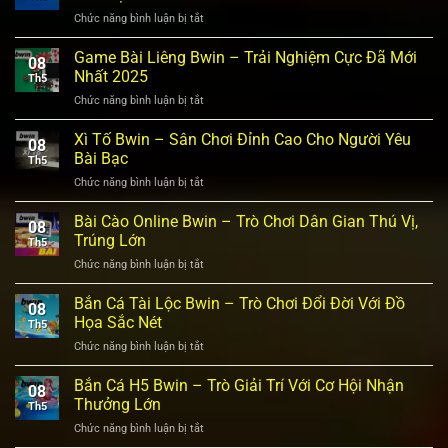
Tốc
Lớn
Chức năng bình luận bị tắt
ở
–
Vô
Xổ
Trò
Cùng
Số
Game Bài Liêng Bwin – Trải Nghiệm Cực Đã Mới
Chơi
Hấp
08
Mark
Hấp
Nhất 2025
Dẫn
Th5
Six
Dẫn,
Chức năng bình luận bị tắt
ở
–
Thưởng
Game
Hình
Lớn
Bài
Xì Tố Bwin – Sân Chơi Đỉnh Cao Cho Người Yêu
Thức
Mỗi
08
Liêng
Giải
Bài Bạc
Ngày
Th5
Bwin
Trí
Chức năng bình luận bị tắt
ở
–
Cược
Xì
Trải
Hấp
Tố
Bài Cào Online Bwin – Trò Chơi Dân Gian Thú Vị,
Nghiệm
Dẫn
08
Bwin
Cực
Trúng Lớn
Tại
Th5
–
Đã
Bwin
Chức năng bình luận bị tắt
ở
Sân
Mới
Bài
Chơi
Nhất
Cào
Bắn Cá Tài Lộc Bwin – Trò Chơi Đổi Đời Với Đồ
Đỉnh
2025
08
Online
Cao
Họa Sắc Nét
Th5
Bwin
Cho
Chức năng bình luận bị tắt
ở
–
Người
Bắn
Trò
Yêu
Cá
Bắn Cá H5 Bwin – Trò Giải Trí Với Cơ Hội Nhận
Chơi
Bài
08
Tài
Dân
Thưởng Lớn
Bạc
Th5
Lộc
Gian
Chức năng bình luận bị tắt
ở
Bwin
Thú
Bắn