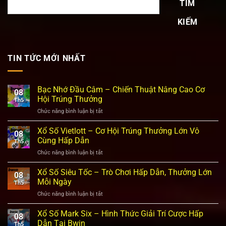
TÌM
KIẾM
TIN TỨC MỚI NHẤT
Bạc Nhớ Đầu Câm – Chiến Thuật Nâng Cao Cơ
08
Hội Trúng Thưởng
Th5
Chức năng bình luận bị tắt
ở
Bạc
Nhớ
Xổ Số Vietlott – Cơ Hội Trúng Thưởng Lớn Vô
08
Đầu
Cùng Hấp Dẫn
Th5
Câm
Chức năng bình luận bị tắt
ở
–
Xổ
Chiến
Số
Xổ Số Siêu Tốc – Trò Chơi Hấp Dẫn, Thưởng Lớn
Thuật
08
Vietlott
Nâng
Mỗi Ngày
Th5
–
Cao
Chức năng bình luận bị tắt
ở
Cơ
Cơ
Xổ
Hội
Hội
Số
Xổ Số Mark Six – Hình Thức Giải Trí Cược Hấp
Trúng
Trúng
08
Siêu
Thưởng
Dẫn Tại Bwin
Thưởng
Th5