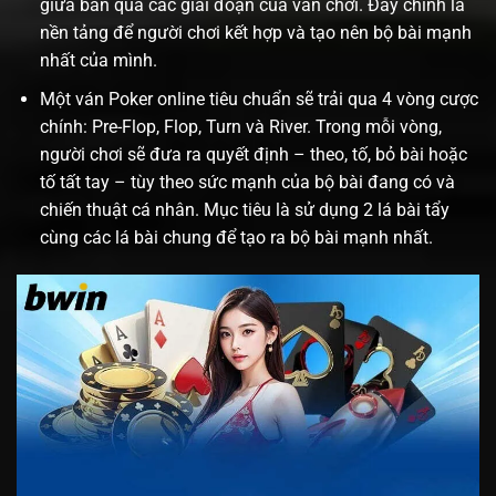
giữa bàn qua các giai đoạn của ván chơi. Đây chính là
nền tảng để người chơi kết hợp và tạo nên bộ bài mạnh
nhất của mình.
Một ván Poker online tiêu chuẩn sẽ trải qua 4 vòng cược
chính: Pre-Flop, Flop, Turn và River. Trong mỗi vòng,
người chơi sẽ đưa ra quyết định – theo, tố, bỏ bài hoặc
tố tất tay – tùy theo sức mạnh của bộ bài đang có và
chiến thuật cá nhân. Mục tiêu là sử dụng 2 lá bài tẩy
cùng các lá bài chung để tạo ra bộ bài mạnh nhất.