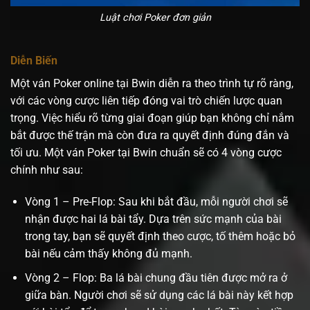
Luật chơi Poker đơn giản
Diễn Biến
Một ván Poker online tại Bwin diễn ra theo trình tự rõ ràng,
với các vòng cược liên tiếp đóng vai trò chiến lược quan
trọng. Việc hiểu rõ từng giai đoạn giúp bạn không chỉ nắm
bắt được thế trận mà còn đưa ra quyết định đúng đắn và
tối ưu. Một ván Poker tại Bwin chuẩn sẽ có 4 vòng cược
chính như sau:
Vòng 1 – Pre-Flop: Sau khi bắt đầu, mỗi người chơi sẽ
nhận được hai lá bài tẩy. Dựa trên sức mạnh của bài
trong tay, bạn sẽ quyết định theo cược, tố thêm hoặc bỏ
bài nếu cảm thấy không đủ mạnh.
Vòng 2 – Flop: Ba lá bài chung đầu tiên được mở ra ở
giữa bàn. Người chơi sẽ sử dụng các lá bài này kết hợp