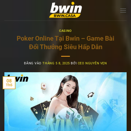
Bỏ
qua
nội
dung
CASINO
Poker Online Tại Bwin – Game Bài
Đổi Thưởng Siêu Hấp Dẫn
ĐĂNG VÀO
THÁNG 5 8, 2025
BỞI
CEO NGUYÊN VẸN
08
Th5