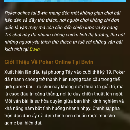
Poker online tại Bwin mang đến một không gian chơi bài
hấp dẫn và đầy thử thách, nơi người chơi không chỉ đơn
giản là vận may mà còn cần đến chiến lược và kỹ năng.
Trò chơi này đã nhanh chóng chiếm lĩnh thị trường, thu hút
những người yêu thích thử thách trí tuệ với những ván bài
kịch tính tại
Bwin
.
Giới Thiệu Về Poker Online Tại Bwin
Xuất hiện lần đầu tại phương Tây vào cuối thế kỷ 19, Poker
đã nhanh chóng trở thành hiện tượng toàn cầu trong thế
giới game bài. Trò chơi này không đơn thuần là giải trí, mà
là cuộc đấu trí căng thẳng, nơi tư duy chiến thuật lên ngôi.
Mỗi ván bài là sự hòa quyện giữa bản lĩnh, kinh nghiệm và
khả năng nắm bắt tình huống nhanh nhạy. Chính sự pha
trộn độc đáo ấy đã định hình nên chuẩn mực mới cho
game bài hiện đại.