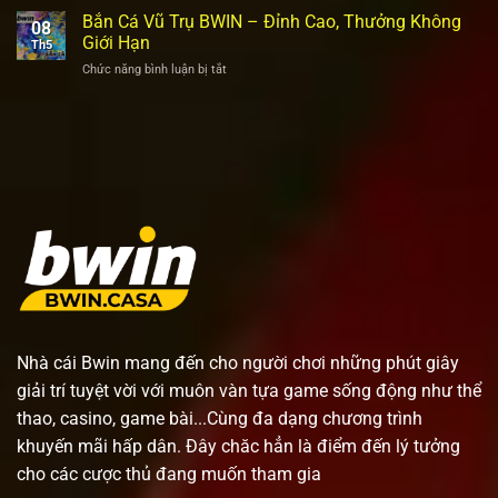
–
Vị,
Cá
Bắn Cá Vũ Trụ BWIN – Đỉnh Cao, Thưởng Không
Trò
Trúng
08
H5
Chơi
Giới Hạn
Lớn
Th5
Bwin
Đổi
Chức năng bình luận bị tắt
ở
–
Đời
Bắn
Trò
Với
Cá
Giải
Đồ
Vũ
Trí
Họa
Trụ
Với
Sắc
BWIN
Cơ
Nét
–
Hội
Đỉnh
Nhận
Cao,
Thưởng
Thưởng
Lớn
Không
Giới
Hạn
Nhà cái Bwin mang đến cho người chơi những phút giây
giải trí tuyệt vời với muôn vàn tựa game sống động như thể
thao, casino, game bài...Cùng đa dạng chương trình
khuyến mãi hấp dân. Đây chăc hẳn là điểm đến lý tưởng
cho các cược thủ đang muốn tham gia